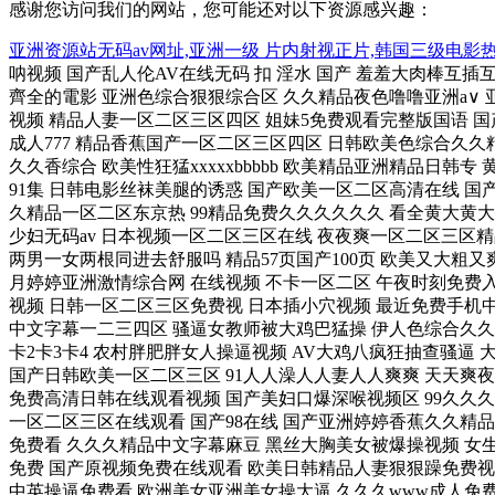
感谢您访问我们的网站，您可能还对以下资源感兴趣：
亚洲资源站无码av网址,亚洲一级 片内射视正片,韩国三级电影