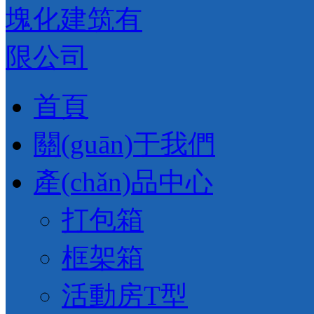
首頁
關(guān)于我們
產(chǎn)品中心
打包箱
框架箱
活動房T型